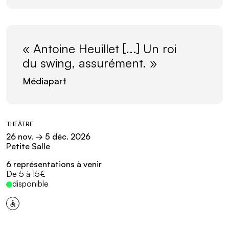
« Antoine Heuillet [...] Un roi
du swing, assurément. »
Médiapart
Informations pratiques
THÉÂTRE
26
nov.
→ 5
déc.
2026
Petite Salle
6 représentations à venir
Tarifs :
De 5 à 15€
disponible
Événement accessible