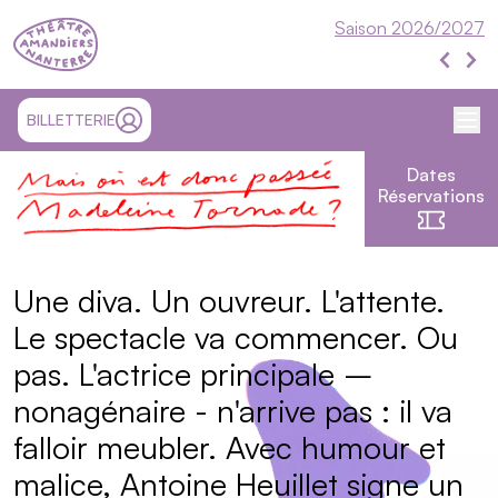
Théâtre Nanterre-Amandiers
Saison 2026/2027
Évén
Événe
Me
SITE EXTÉRIEUR ET OUVRE UN NOUVEL ONGLET
BILLETTERIE
MON COMPTE
Dates
Mais où est donc passée Made
Réservations
Présentation
Une diva. Un ouvreur. L'attente.
Le spectacle va commencer. Ou
pas. L'actrice principale –
nonagénaire - n'arrive pas : il va
falloir meubler. Avec humour et
malice, Antoine Heuillet signe un