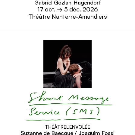
Gabriel Gozlan-Hagendorf
17
oct.
→ 5
déc.
2026
Théâtre Nanterre-Amandiers
En savoir plus
Short Message Service (S
THÉÂTRE
L'ENVOLÉE
Suzanne de Baecque / Joaquim Fossi