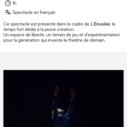
1h
Durée :
Spectacle en français
Sous-titre :
Ce spectacle est présenté dans le cadre de
L’Envolée
, le
temps fort dédié à la jeune création.
Un espace de liberté, un terrain de jeu et d’expérimentation
pour la génération qui invente le théâtre de demain.
En Images
Galerie contenant 5 images
Passer la galerie