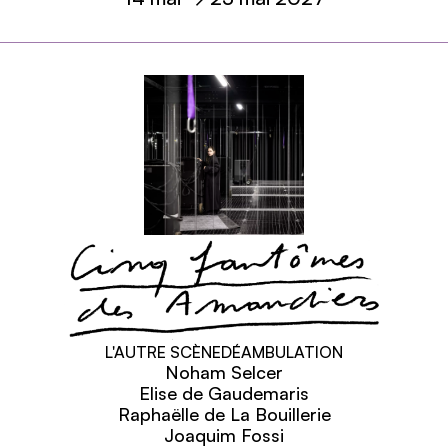
En savoir plus
Cinq fantômes des Amandi
L'AUTRE SCÈNE
DÉAMBULATION
Noham Selcer
Elise de Gaudemaris
Raphaëlle de La Bouillerie
Joaquim Fossi