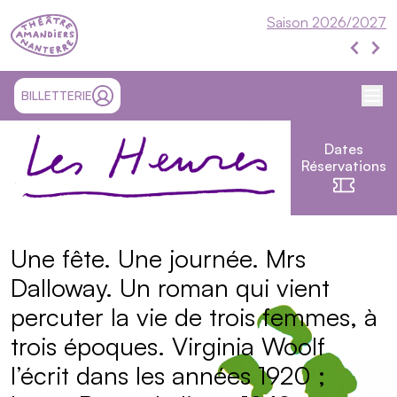
Théâtre Nanterre-Amandiers
Saison 2026/2027
Événe
Évén
Me
SITE EXTÉRIEUR ET OUVRE UN NOUVEL ONGLET
BILLETTERIE
MON COMPTE
Dates
Les Heures
Réservations
Présentation
Une fête. Une journée. Mrs
Dalloway. Un roman qui vient
percuter la vie de trois femmes, à
trois époques. Virginia Woolf
l’écrit dans les années 1920 ;