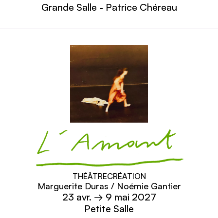
Grande Salle - Patrice Chéreau
En savoir plus
L'Amant
THÉÂTRE
CRÉATION
Marguerite Duras / Noémie Gantier
23
avr.
→ 9 mai 2027
Petite Salle