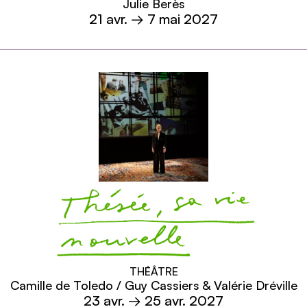
Julie Berès
21
avr.
→ 7 mai 2027
En savoir plus
Thésée, sa vie nouvelle
THÉÂTRE
Camille de Toledo / Guy Cassiers & Valérie Dréville
23
avr.
→ 25
avr.
2027