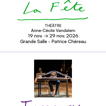
La Fête
THÉÂTRE
Anne-Cécile Vandalem
19
nov.
→ 29
nov.
2026
Grande Salle - Patrice Chéreau
En savoir plus