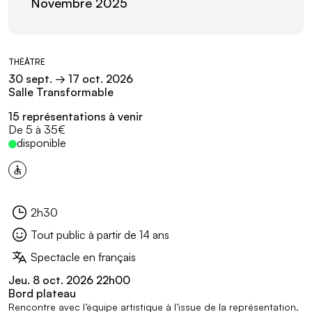
Novembre 2025
Informations pratiques
THÉÂTRE
30
sept.
→ 17
oct.
2026
Salle Transformable
15 représentations à venir
Tarifs :
De 5 à 35€
disponible
Événement accessible
2h30
Durée :
Tout public à partir de 14 ans
Public :
Spectacle en français
Sous-titre :
Événements en lien
Jeu.
8
oct.
2026 22
h
00
Bord plateau
Rencontre avec l’équipe artistique à l’issue de la représentation.