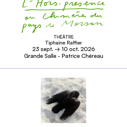
Dans la presse
Découvrir
L'hors présence
THÉÂTRE
Tiphaine Raffier
ou Chimères du pays de Morsan
23
sept.
→ 10
oct.
2026
Grande Salle - Patrice Chéreau
En savoir plus