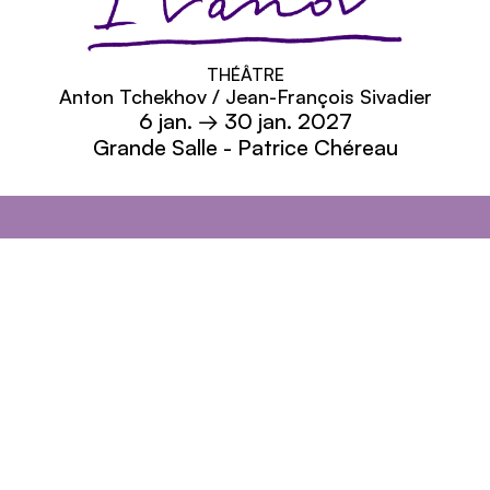
Ivanov
THÉÂTRE
Anton Tchekhov / Jean-François Sivadier
6
jan.
→ 30
jan.
2027
Grande Salle - Patrice Chéreau
Théâtre Nanterre-Amandiers - Centre dramatiq
Théâtre Nanterre-Amandiers
Adresse
Théâtre Nanterre-Amandiers
7, avenue Pablo Picasso
92000 Nanterre
Contact