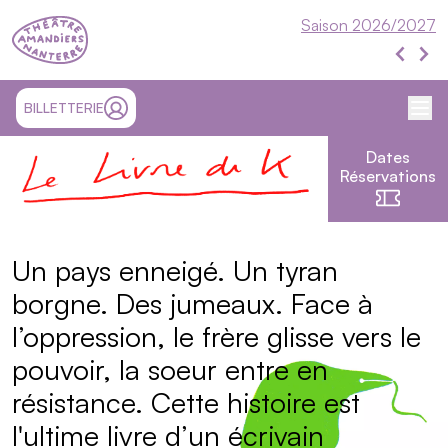
Théâtre Nanterre-Amandiers
Saison 2026/2027
Évén
Événe
Me
SITE EXTÉRIEUR ET OUVRE UN NOUVEL ONGLET
BILLETTERIE
MON COMPTE
Dates
Le livre de K
Réservations
Présentation
Un pays enneigé. Un tyran
borgne. Des jumeaux. Face à
l’oppression, le frère glisse vers le
pouvoir, la soeur entre en
résistance. Cette histoire est
l'ultime livre d’un écrivain