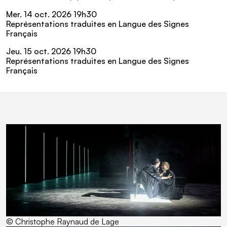
Mer.
14
oct.
2026 19
h
30
Représentations traduites en Langue des Signes
Français
Jeu.
15
oct.
2026 19
h
30
Représentations traduites en Langue des Signes
Français
En Images
Galerie contenant 7 images
Passer la galerie
© Christophe Raynaud de Lage