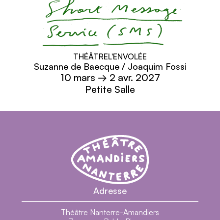
Short Message Service (S
THÉÂTRE
L'ENVOLÉE
Suzanne de Baecque / Joaquim Fossi
10 mars → 2
avr.
2027
Petite Salle
Théâtre Nanterre-Amandiers - Centre dramatiq
Théâtre Nanterre-Amandiers
Adresse
Théâtre Nanterre-Amandiers