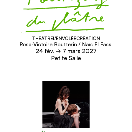
Foutez-y du plâtre
THÉÂTRE
L'ENVOLÉE
CRÉATION
Rosa-Victoire Boutterin / Naïs El Fassi
24
fév.
→ 7 mars 2027
Petite Salle
En savoir plus