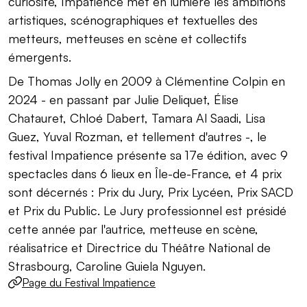
curiosité, Impatience met en lumière les ambitions
artistiques, scénographiques et textuelles des
metteurs, metteuses en scène et collectifs
émergents.
De Thomas Jolly en 2009 à Clémentine Colpin en
2024 - en passant par Julie Deliquet, Élise
Chatauret, Chloé Dabert, Tamara Al Saadi, Lisa
Guez, Yuval Rozman, et tellement d'autres -, le
festival Impatience présente sa 17e édition, avec 9
spectacles dans 6 lieux en Île-de-France, et 4 prix
sont décernés : Prix du Jury, Prix Lycéen, Prix SACD
et Prix du Public. Le Jury professionnel est présidé
cette année par l'autrice, metteuse en scène,
réalisatrice et Directrice du Théâtre National de
Strasbourg, Caroline Guiela Nguyen.
Informations pratiques
Sites annexes
Page du Festival Impatience
(lien externe)