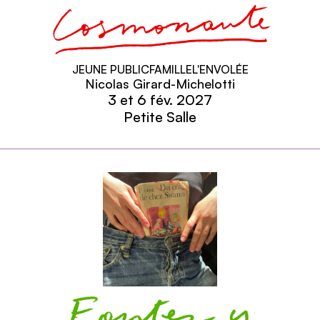
Cosmonaute
JEUNE PUBLIC
FAMILLE
L'ENVOLÉE
Nicolas Girard-Michelotti
3 et 6
fév.
2027
Petite Salle
En savoir plus