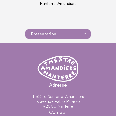
Nanterre-Amandiers
Présentation
Navigation dans la page
Théâtre Nanterre-Amandiers - Centre dramatiq
Théâtre Nanterre-Amandiers
Adresse
Présentation
En Images
Théâtre Nanterre-Amandiers
7, avenue Pablo Picasso
Générique
92000 Nanterre
Contact
Biographie