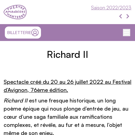
Théâtre Nanterre-Amandiers
Saison 2022/2023
Évén
Évén
Me
SITE EXTÉRIEUR ET OUVRE UN NOUVEL ONGLET
BILLETTERIE
MON COMPTE
Richard II
Présentation
Spectacle créé du 20 au 26 juillet 2022 au Festival
d’Avignon, 76ème édition.
Richard II
est une fresque historique, un long
poème épique qui nous plonge d’entrée de jeu, au
cœur d’une saga familiale aux ramifications
complexes, et révéle, au fur et à mesure, l’objet
même de son enjeu.