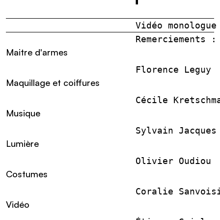
                        Vidéo monologue
                        Remerciements :
Maitre d'armes
                        Florence Leguy
Maquillage et coiffures
                        Cécile Kretschm
Musique
                        Sylvain Jacques
Lumière
                        Olivier Oudiou
Costumes
                        Coralie Sanvois
Vidéo