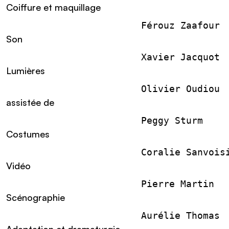
Coiffure et maquillage
                        Férouz Zaafour
Son
                        Xavier Jacquot
Lumières
                        Olivier Oudiou
assistée de
                        Peggy Sturm
Costumes
                        Coralie Sanvois
Vidéo
                        Pierre Martin
Scénographie
                        Aurélie Thomas