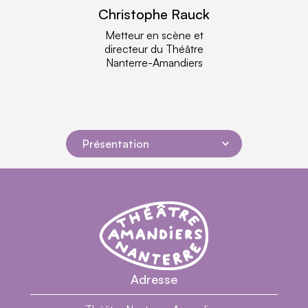
Christophe Rauck
lire plus
Metteur en scène et
directeur du Théâtre
Nanterre-Amandiers
Présentation
Navigation dans la page
Théâtre Nanterre-Amandiers - Centre dramatiq
Théâtre Nanterre-Amandiers
Adresse
Présentation
En Images