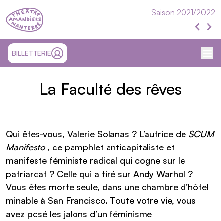
Théâtre Nanterre-Amandiers
Saison 2021/2022
Évén
Évén
Me
SITE EXTÉRIEUR ET OUVRE UN NOUVEL ONGLET
BILLETTERIE
MON COMPTE
La Faculté des rêves
Présentation
Qui êtes-vous, Valerie Solanas ? L’autrice de
SCUM
Manifesto
, ce pamphlet anticapitaliste et
manifeste féministe radical qui cogne sur le
patriarcat ? Celle qui a tiré sur Andy Warhol ?
Vous êtes morte seule, dans une chambre d’hôtel
minable à San Francisco. Toute votre vie, vous
avez posé les jalons d’un féminisme