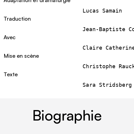
Adaptation et dramaturgie
                        Lucas Samain
Traduction
                        Jean-Baptiste C
Avec
                        Claire Catherin
Mise en scène
                        Christophe Rauc
Texte
                        Sara Stridsberg
Biographie