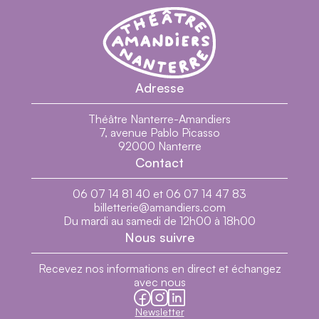
en savoir plus
Théâtre Nanterre-Amandiers - Centre dramatiq
Théâtre Nanterre-Amandiers
Les Coloniaux
Texte
Aziz Chouaki
Mise en scène
Jean-Louis Martinelli
Lieu
Salle transformable
7
jan.
et 13
fév.
2009
Adresse
en savoir plus
Maquette suicide (après Hamlet)
Théâtre Nanterre-Amandiers
Texte et mise en scène
Maia Sandoz
7, avenue Pablo Picasso
Lieu
Planétarium
92000 Nanterre
8 et 22
jan.
2009
Contact
en savoir plus
Koltès voyage
Lettres de
Bernard-Marie Koltès
06 07 14 81 40 et 06 07 14 47 83
Mise en scène
Bruno Boeglin
billetterie@amandiers.com
Lieu
Planétarium
Du mardi au samedi de 12h00 à 18h00
3 et 13
fév.
2009
Nous suivre
en savoir plus
Les Fiancés de Loches
Recevez nos informations en direct et échangez
Texte
Georges Feydeau
avec nous
Mise en scène
Jean-Louis Martinelli
facebook
instagram
linkedin
Lieu
Grande salle
Newsletter