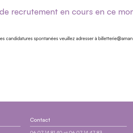
 de recrutement en cours en ce mo
es candidatures spontanées veuillez adresser à billetterie@ama
Contact
06 07 14 81 40 et 06 07 14 47 83