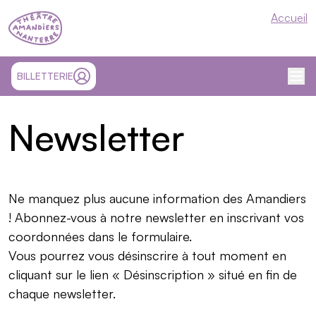
Théâtre Nanterre-Amandiers
Accueil
Me
SITE EXTÉRIEUR ET OUVRE UN NOUVEL ONGLET
BILLETTERIE
MON COMPTE
Newsletter
Ne manquez plus aucune information des Amandiers
! Abonnez-vous à notre newsletter en inscrivant vos
coordonnées dans le formulaire.
Vous pourrez vous désinscrire à tout moment en
cliquant sur le lien « Désinscription » situé en fin de
chaque newsletter.