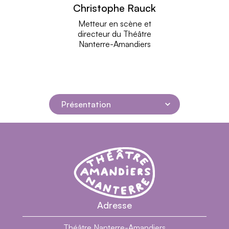
Christophe Rauck
lire plus
Metteur en scène et
directeur du Théâtre
Nanterre-Amandiers
Présentation
Navigation dans la page
Théâtre Nanterre-Amandiers - Centre dramatiq
Théâtre Nanterre-Amandiers
Présentation
Adresse
Générique
Biographie
Théâtre Nanterre-Amandiers