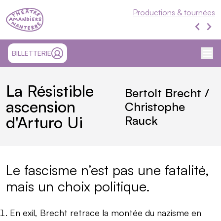
Théâtre Nanterre-Amandiers
Productions & tournées
Produ
Produ
Me
SITE EXTÉRIEUR ET OUVRE UN NOUVEL ONGLET
BILLETTERIE
MON COMPTE
La Résistible
Bertolt Brecht /
ascension
Christophe
d'Arturo Ui
Rauck
Présentation
Le fascisme n’est pas une fatalité,
mais un choix politique.
En exil, Brecht retrace la montée du nazisme en