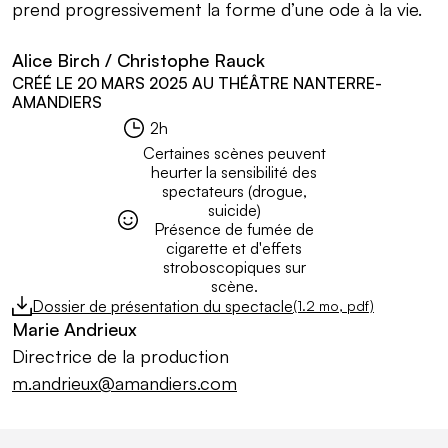
prend progressivement la forme d’une ode à la vie.
Alice Birch / Christophe Rauck
Informations pratiques
CRÉÉ LE 20 MARS 2025 AU THÉÂTRE NANTERRE-
AMANDIERS
2h
Durée :
Certaines scènes peuvent
heurter la sensibilité des
spectateurs (drogue,
suicide)
Public :
Présence de fumée de
cigarette et d'effets
stroboscopiques sur
scène.
Documents à télécharger
Dossier de présentation du spectacle
(1.2
mo
, pdf)
Débutera le téléchargement
Marie Andrieux
Directrice de la production
m.andrieux@amandiers.com