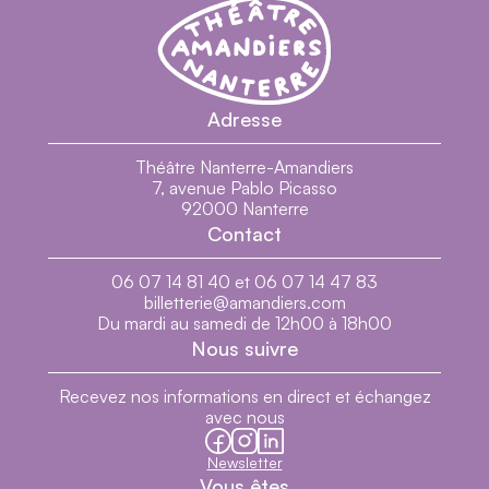
Théâtre Nanterre-Amandiers - Centre dramatiq
Théâtre Nanterre-Amandiers
Adresse
Présentation
Théâtre Nanterre-Amandiers
7, avenue Pablo Picasso
Dans la presse
92000 Nanterre
Contact
En Images
Générique
06 07 14 81 40 et 06 07 14 47 83
billetterie@amandiers.com
Biographie
Du mardi au samedi de 12h00 à 18h00
Nous suivre
Recevez nos informations en direct et échangez
avec nous
facebook
instagram
linkedin
Newsletter
Vous êtes