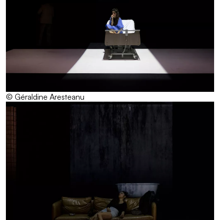
© Géraldine Aresteanu