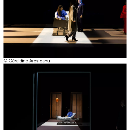
© Géraldine Aresteanu