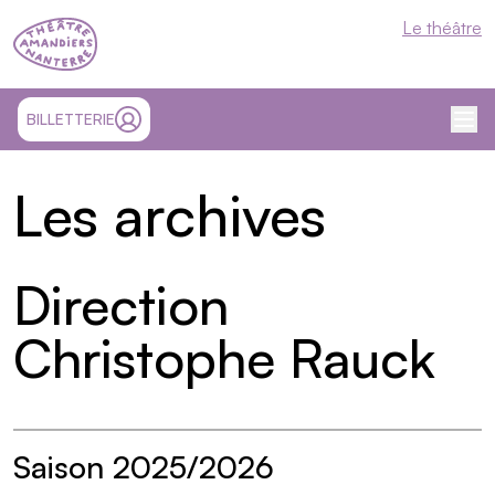
Théâtre Nanterre-Amandiers
Le théâtre
Me
SITE EXTÉRIEUR ET OUVRE UN NOUVEL ONGLET
BILLETTERIE
MON COMPTE
Les archives
Direction
Christophe Rauck
Saison 2025/2026