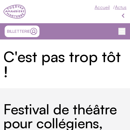
Théâtre Nanterre-Amandiers
Accueil
Actus
A
Me
SITE EXTÉRIEUR ET OUVRE UN NOUVEL ONGLET
BILLETTERIE
MON COMPTE
C'est pas trop tôt
!
Festival de théâtre
pour collégiens,